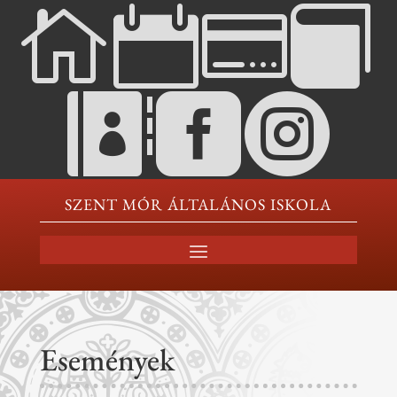







SZENT MÓR ÁLTALÁNOS ISKOLA
Események