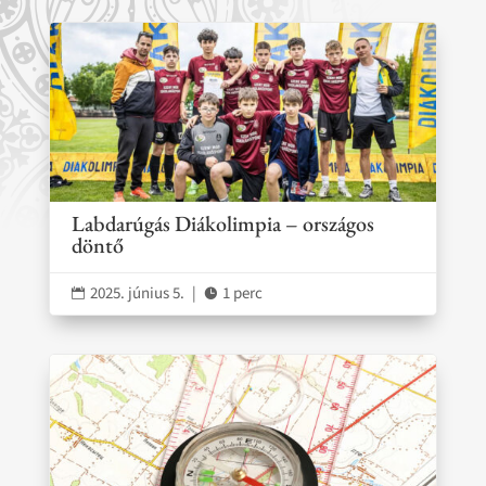
Labdarúgás Diákolimpia – országos
döntő
2025. június 5.
|
1 perc

