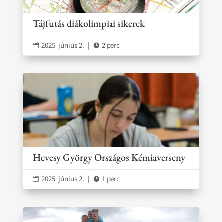
Tájfutás diákolimpiai sikerek
2025. június 2.
|
2 perc


Hevesy György Országos Kémiaverseny
2025. június 2.
|
1 perc

