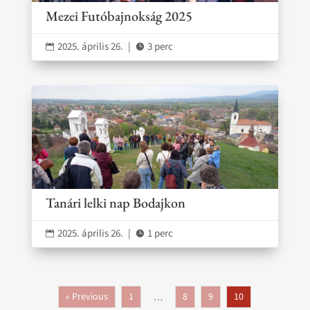
Mezei Futóbajnokság 2025
2025. április 26.
|
3 perc


Tanári lelki nap Bodajkon
2025. április 26.
|
1 perc


« Previous
1
8
9
10
…