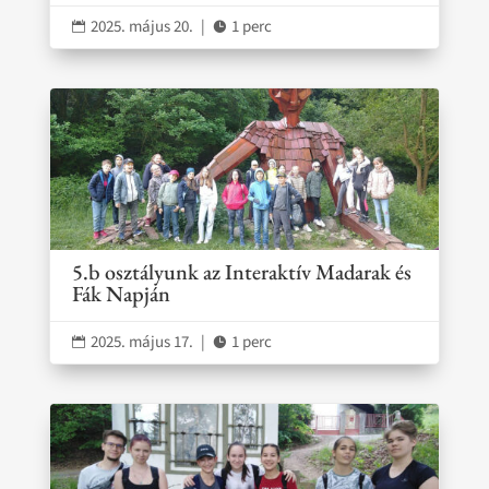
2025. május 20.
|
1 perc


5.b osztályunk az Interaktív Madarak és
Fák Napján
2025. május 17.
|
1 perc

