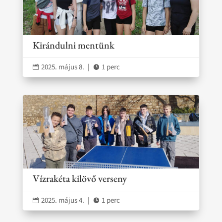
Kirándulni mentünk
2025. május 8.
|
1 perc


Vízrakéta kilövő verseny
2025. május 4.
|
1 perc

