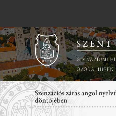
SZENT
GIMNÁZIUMI H
ÓVODAI HÍREK
Szenzációs zárás angol nyelv
döntőjében