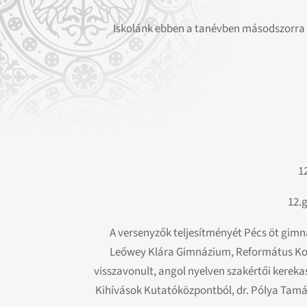
Iskolánk ebben a tanévben másodszorra r
1
12.
A versenyzők teljesítményét Pécs öt gim
Leőwey Klára Gimnázium, Református Koll
visszavonult, angol nyelven szakértői kereka
Kihívások Kutatóközpontból, dr. Pólya Tamás