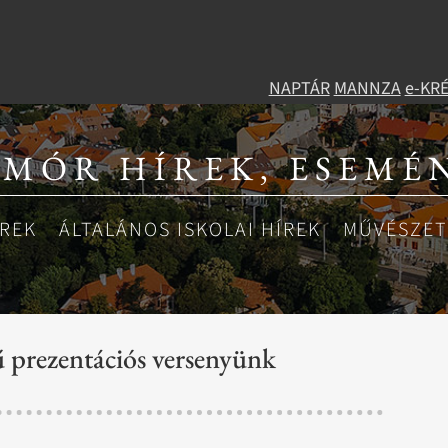
NAPTÁR
MANNZA
e-KR
 MÓR HÍREK, ESEMÉ
ÍREK
ÁLTALÁNOS ISKOLAI HÍREK
MŰVÉSZETI
ű prezentációs versenyünk