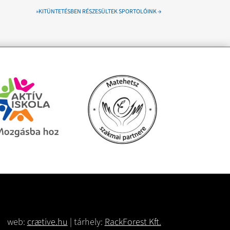
»KITÜNTETÉSBEN RÉSZESÜLTEK SPORTOLÓINK
→
web:
crætive.hu
| tárhely:
RackForest Kft.