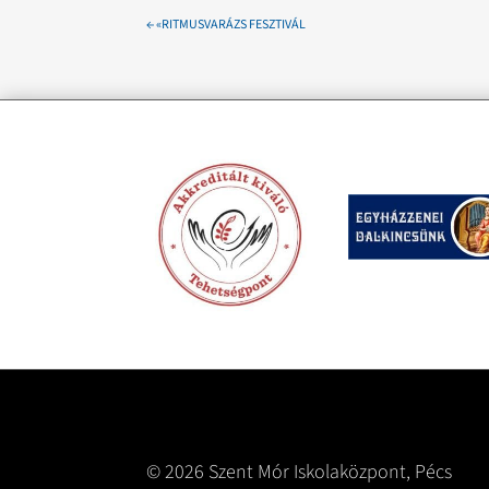
←
«RITMUSVARÁZS FESZTIVÁL
© 2026 Szent Mór Iskolaközpont, Pécs