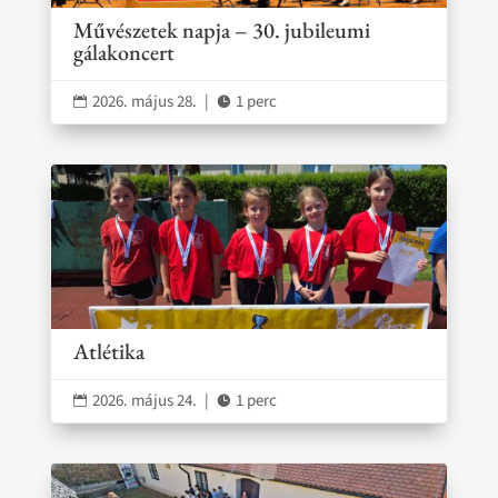
Művészetek napja – 30. jubileumi
gálakoncert
2026. május 28.
|
1 perc


Atlétika
2026. május 24.
|
1 perc

