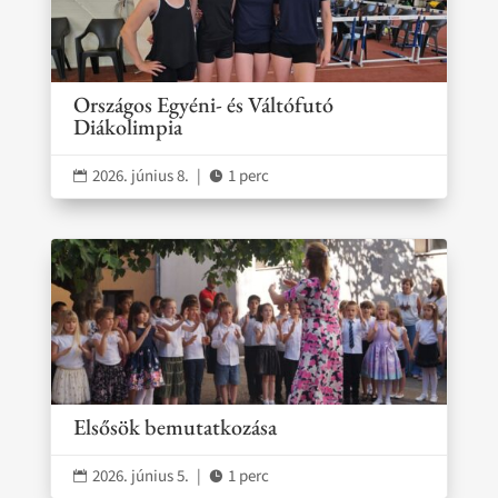
Országos Egyéni- és Váltófutó
Diákolimpia
2026. június 8.
|
1 perc


Elsősök bemutatkozása
2026. június 5.
|
1 perc

