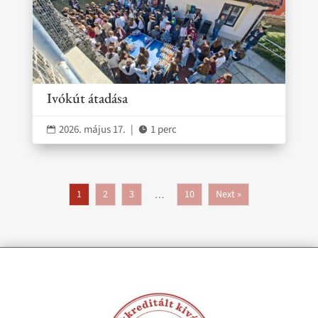
Ivókút átadása
2026. május 17.
|
1 perc


1
2
3
10
Next »
…