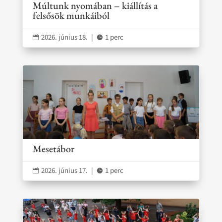
Múltunk nyomában – kiállítás a
felsősök munkáiból
2026. június 18.
|
1 perc


Mesetábor
2026. június 17.
|
1 perc

