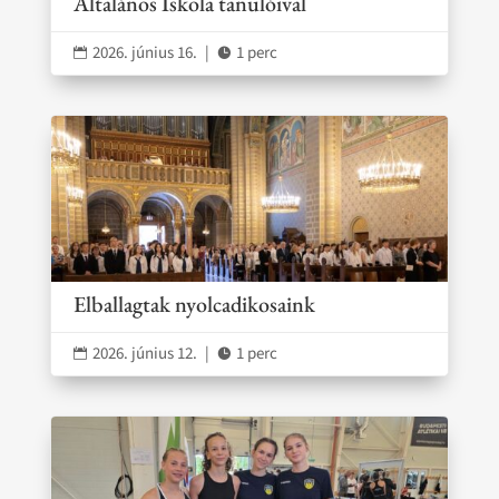
Általános Iskola tanulóival
2026. június 16.
|
1 perc


Elballagtak nyolcadikosaink
2026. június 12.
|
1 perc

