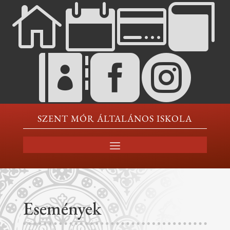







SZENT MÓR ÁLTALÁNOS ISKOLA
Események