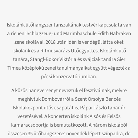
Iskolánk ütőhangszer tanszakának testvér kapcsolata van
a rieheni Schlagzeug- und Marimbaschule Edith Habraken
zeneiskolával. 2018 után idén is vendégül látta őket
iskolánk és a Ritmusvarázs Ütőegyüttes. Iskolánk ütő
tanára, Stangl-Bokor Viktória és svájciak tanára Sier
Tímea középfokú zenei tanulmányaikat együtt végezték a
pécsi konzervatóriumban.
A közös hangversenyt neveztük el fesztiválnak, melyre
meghívtuk Dombóvárról a Szent Orsolya Bencés
Iskolaközpont ütős csapatát is, Pápai László tanár úr
vezetésével. A koncerten iskolánk Alsós és Felsős
kamaracsoportja is bemutatkozott. A három iskolából
összesen 35 ütőhangszeres növendék lépett színpadra, de