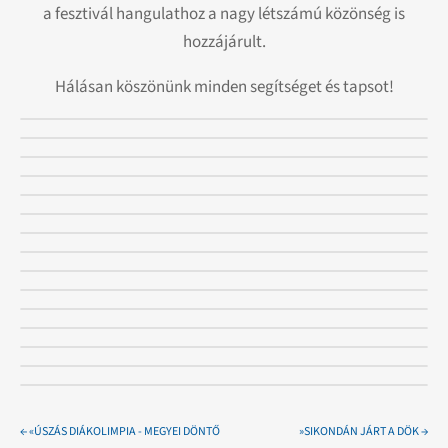
a fesztivál hangulathoz a nagy létszámú közönség is
hozzájárult.
Hálásan köszönünk minden segítséget és tapsot!
←
«ÚSZÁS DIÁKOLIMPIA - MEGYEI DÖNTŐ
»SIKONDÁN JÁRT A DÖK
→