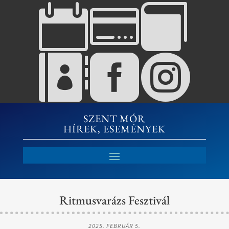






SZENT MÓR
HÍREK, ESEMÉNYEK
Ritmusvarázs Fesztivál
2025. FEBRUÁR 5.