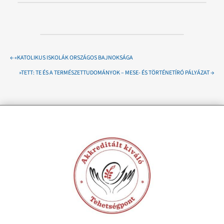
←
«KATOLIKUS ISKOLÁK ORSZÁGOS BAJNOKSÁGA
»TETT: TE ÉS A TERMÉSZETTUDOMÁNYOK – MESE- ÉS TÖRTÉNETÍRÓ PÁLYÁZAT
→