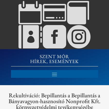






SZENT MÓR
HÍREK, ESEMÉNYEK
Rekultiváció: Bepillantás a Bepillantás a
Bányavagyon-hasznosító Nonprofit Kft.
környezetvédelmi tevékenységébe