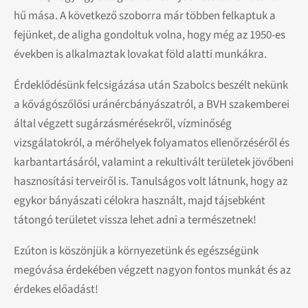
hű mása. A következő szoborra már többen felkaptuk a
fejünket, de aligha gondoltuk volna, hogy még az 1950-es
években is alkalmaztak lovakat föld alatti munkákra.
Érdeklődésünk felcsigázása után Szabolcs beszélt nekünk
a kővágószőlősi uránércbányászatról, a BVH szakemberei
által végzett sugárzásmérésekről, vízminőség
vizsgálatokról, a mérőhelyek folyamatos ellenőrzéséről és
karbantartásáról, valamint a rekultivált területek jövőbeni
hasznosítási terveiről is. Tanulságos volt látnunk, hogy az
egykor bányászati célokra használt, majd tájsebként
tátongó területet vissza lehet adni a természetnek!
Ezúton is köszönjük a környezetünk és egészségünk
megóvása érdekében végzett nagyon fontos munkát és az
érdekes előadást!