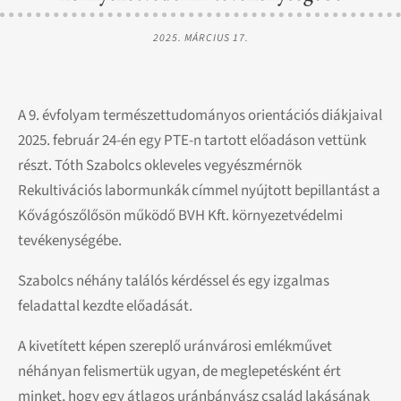
2025. MÁRCIUS 17.
A 9. évfolyam természettudományos orientációs diákjaival
2025. február 24-én egy PTE-n tartott előadáson vettünk
részt. Tóth Szabolcs okleveles vegyészmérnök
Rekultivációs labormunkák címmel nyújtott bepillantást a
Kővágószőlősön működő BVH Kft. környezetvédelmi
tevékenységébe.
Szabolcs néhány találós kérdéssel és egy izgalmas
feladattal kezdte előadását.
A kivetített képen szereplő uránvárosi emlékművet
néhányan felismertük ugyan, de meglepetésként ért
minket, hogy egy átlagos uránbányász család lakásának