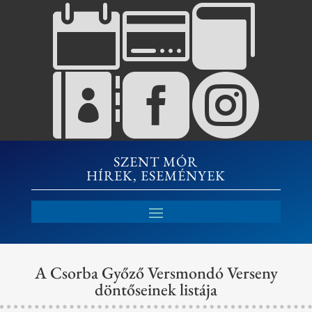






SZENT MÓR
HÍREK, ESEMÉNYEK
A Csorba Győző Versmondó Verseny
döntőseinek listája