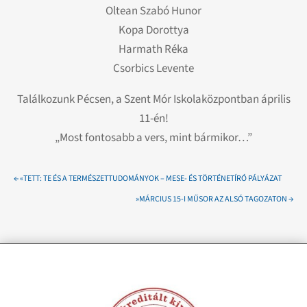
Oltean Szabó Hunor
Kopa Dorottya
Harmath Réka
Csorbics Levente
Találkozunk Pécsen, a Szent Mór Iskolaközpontban április
11-én!
„Most fontosabb a vers, mint bármikor…”
←
«TETT: TE ÉS A TERMÉSZETTUDOMÁNYOK – MESE- ÉS TÖRTÉNETÍRÓ PÁLYÁZAT
»MÁRCIUS 15-I MŰSOR AZ ALSÓ TAGOZATON
→