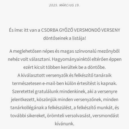
2025. MÁRCIUS 19.
És íme: itt van a CSORBA GYŐZŐ VERSMONDÓ VERSENY
döntőseinek a listája!
A meglehetősen népes és magas színvonalú mezőnyből
nehéz volt választani. Hagyományainktól eltérően éppen
ezért kicsit többen kerültek be a döntőbe.
A kiválasztott versenyzők és felkészítő tanáraik
természetesen e-mail-ben külön értesítést is kapnak.
Szeretettel gratulálunk mindenkinek, aki a versenyre
jelentkezett, köszönjük minden versenyzőnek, minden
tanárkollégának a felkészülést, a felkészítő munkát, és
további sikereket, örömteli versolvasást, versmondást
kívánunk.