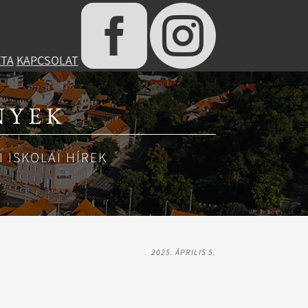


ÉTA
KAPCSOLAT
NYEK
 ISKOLAI HÍREK
2025. ÁPRILIS 5.