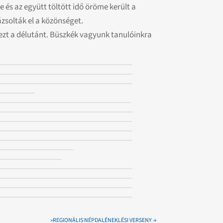
és az együtt töltött idő öröme került a
zsolták el a közönséget.
ezt a délutánt. Büszkék vagyunk tanulóinkra
»REGIONÁLIS NÉPDALÉNEKLÉSI VERSENY
→