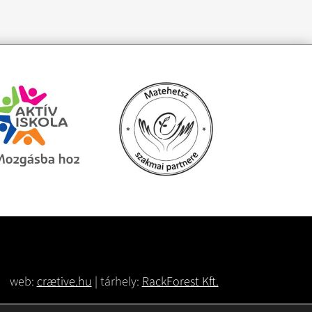
web:
crætive.hu
| tárhely:
RackForest Kft.