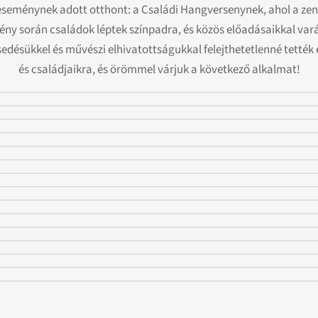
eseménynek adott otthont: a Családi Hangversenynek, ahol a zene 
ny során családok léptek színpadra, és közös előadásaikkal vará
edésükkel és művészi elhivatottságukkal felejthetetlenné tették 
és családjaikra, és örömmel várjuk a következő alkalmat!