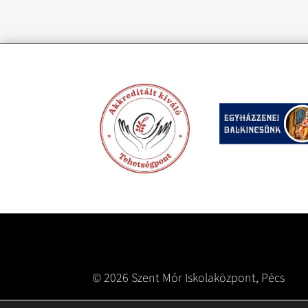
© 2026 Szent Mór Iskolaközpont, Pécs