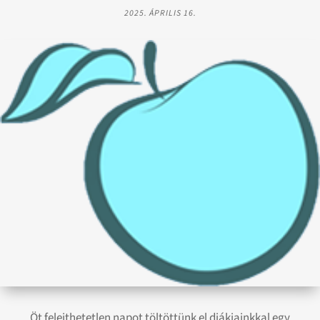
2025. ÁPRILIS 16.
Öt felejthetetlen napot töltöttünk el diákjainkkal egy