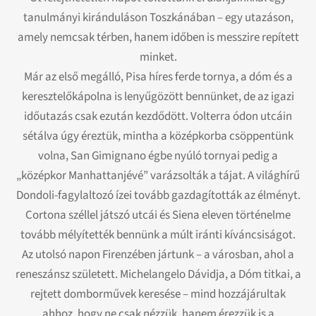
tanulmányi kiránduláson Toszkánában – egy utazáson,
amely nemcsak térben, hanem időben is messzire repített
minket.
Már az első megálló, Pisa híres ferde tornya, a dóm és a
keresztelőkápolna is lenyűgözött bennünket, de az igazi
időutazás csak ezután kezdődött. Volterra ódon utcáin
sétálva úgy éreztük, mintha a középkorba csöppentünk
volna, San Gimignano égbe nyúló tornyai pedig a
„középkor Manhattanjévé” varázsolták a tájat. A világhírű
Dondoli-fagylaltozó ízei tovább gazdagították az élményt.
Cortona széllel játszó utcái és Siena eleven történelme
tovább mélyítették bennünk a múlt iránti kíváncsiságot.
Az utolsó napon Firenzében jártunk – a városban, ahol a
reneszánsz született. Michelangelo Dávidja, a Dóm titkai, a
rejtett domborművek keresése – mind hozzájárultak
ahhoz, hogy ne csak nézzük, hanem érezzük is a