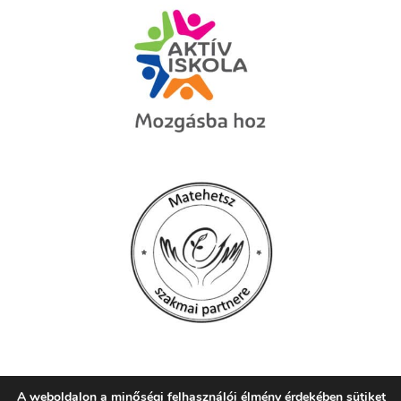
A weboldalon a minőségi felhasználói élmény érdekében sütiket