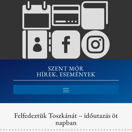






SZENT MÓR
HÍREK, ESEMÉNYEK
Felfedeztük Toszkánát – időutazás öt
napban