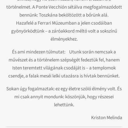
történelmet. A Ponte Vecchión sétálva megfogalmazódott
bennünk: Toszkána beköltözött a bőrünk alá.
Hazafelé a Ferrari Múzeumban a jelen csodáiban
gyönyörködtünk – a záróakkord méltó volt a sokszínű
élményekhez.
És ami mindezen túlmutat: Utunk során nemcsak a
művészet és a történelem szépségét fedeztük fel, hanem
Isten teremtett világának csodáját is – a templomok
csendje, a falak meséi lelki utazásra is hívtak bennünket.
Sokan úgy fogalmaztak: ez egy életre szóló élmény volt. És
mi csak annyit mondunk: köszönjük, hogy részesei
lehettünk.
Kriston Melinda