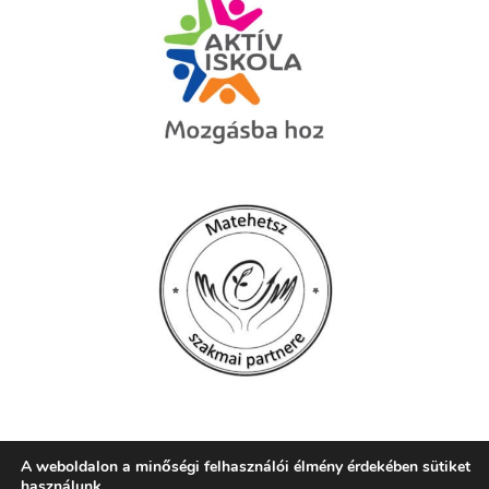
A weboldalon a minőségi felhasználói élmény érdekében sütiket
használunk.