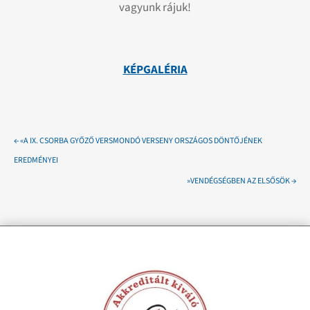
vagyunk rájuk!
KÉPGALÉRIA
←
«A IX. CSORBA GYŐZŐ VERSMONDÓ VERSENY ORSZÁGOS DÖNTŐJÉNEK
EREDMÉNYEI
»VENDÉGSÉGBEN AZ ELSŐSÖK
→