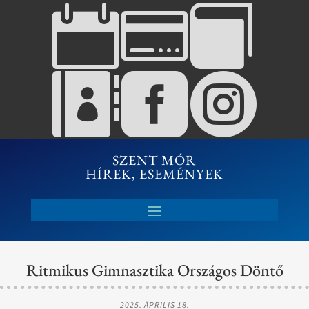






SZENT MÓR
HÍREK, ESEMÉNYEK
Ritmikus Gimnasztika Országos Döntő
2025. ÁPRILIS 18.