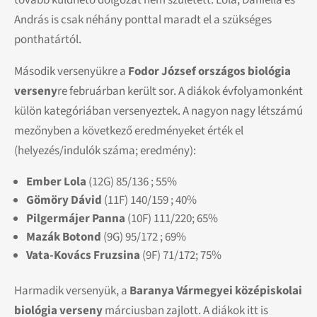
András is csak néhány ponttal maradt el a szükséges
ponthatártól.
Második versenyükre a
Fodor József országos biológia
verseny
re februárban került sor. A diákok évfolyamonként
külön kategóriában versenyeztek. A nagyon nagy létszámú
mezőnyben a következő eredményeket érték el
(helyezés/indulók száma; eredmény):
Ember Lola
(12G) 85/136 ; 55%
Gömöry Dávid
(11F) 140/159 ; 40%
Pilgermájer Panna
(10F) 111/220; 65%
Mazák Botond
(9G) 95/172 ; 69%
Vata-Kovács Fruzsina
(9F) 71/172; 75%
Harmadik versenyük, a
Baranya Vármegyei középiskolai
biológia verseny
márciusban zajlott. A diákok itt is