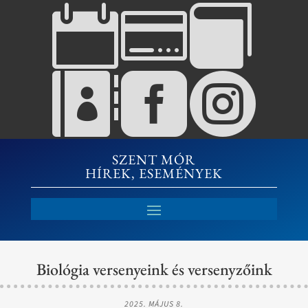






SZENT MÓR
HÍREK, ESEMÉNYEK
Biológia versenyeink és versenyzőink
2025. MÁJUS 8.