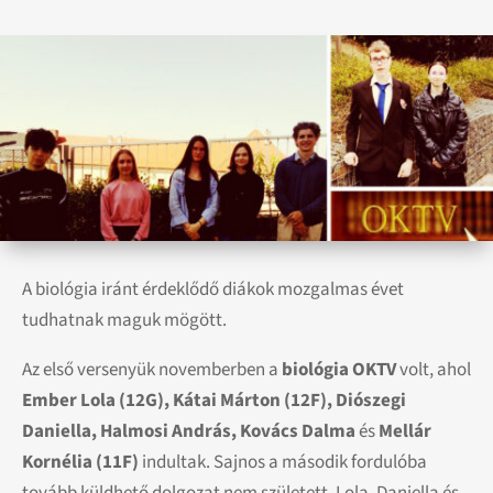
A biológia iránt érdeklődő diákok mozgalmas évet
tudhatnak maguk mögött.
Az első versenyük novemberben a
biológia OKTV
volt, ahol
Ember Lola (12G), Kátai Márton (12F), Diószegi
Daniella, Halmosi András, Kovács Dalma
és
Mellár
Kornélia (11F)
indultak. Sajnos a második fordulóba
tovább küldhető dolgozat nem született. Lola, Daniella és