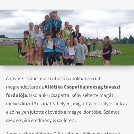
A tavaszi szünet előtti utolsó napokban került
megrendezésre az
Atlétika Csapatbajnokság tavaszi
fordulója
. Iskolánk 6 csapattal képviseltette magát,
melyek közül 3 csapat 3. helyen, míg a 7-8. osztályos fiúk az
első helyen jutottak tovább a megyei döntőbe. Számos
szép egyéni eredmény is született.
A megyei fordulóban a 7-8. osztályos fiúk megtartották