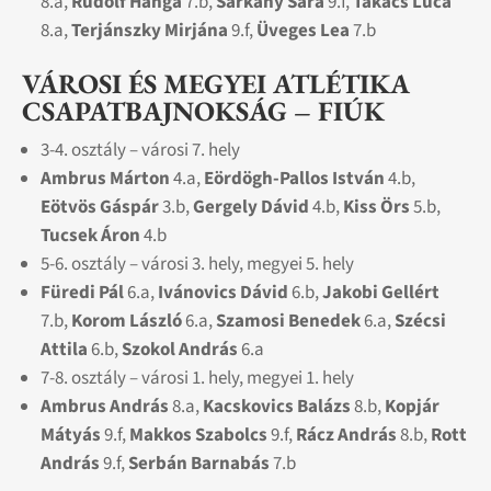
8.a,
Rudolf Hanga
7.b,
Sárkány Sára
9.f,
Takács Luca
8.a,
Terjánszky Mirjána
9.f,
Üveges Lea
7.b
VÁROSI ÉS MEGYEI ATLÉTIKA
CSAPATBAJNOKSÁG –
FIÚK
3-4. osztály – városi 7. hely
Ambrus Márton
4.a,
Eördögh-Pallos István
4.b,
Eötvös Gáspár
3.b,
Gergely Dávid
4.b,
Kiss Örs
5.b,
Tucsek Áron
4.b
5-6. osztály – városi 3. hely, megyei 5. hely
Füredi Pál
6.a,
Ivánovics Dávid
6.b,
Jakobi Gellért
7.b,
Korom László
6.a,
Szamosi Benedek
6.a,
Szécsi
Attila
6.b,
Szokol András
6.a
7-8. osztály – városi 1. hely, megyei 1. hely
Ambrus András
8.a,
Kacskovics Balázs
8.b,
Kopjár
Mátyás
9.f,
Makkos Szabolcs
9.f,
Rácz András
8.b,
Rott
András
9.f,
Serbán Barnabás
7.b