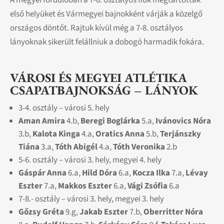
első helyüket és Vármegyei bajnokként várják a közelgő
országos döntőt. Rajtuk kívül még a 7-8. osztályos
lányoknak sikerült felállniuk a dobogó harmadik fokára.
VÁROSI ÉS MEGYEI ATLÉTIKA
CSAPATBAJNOKSÁG –
LÁNYOK
3-4. osztály – városi 5. hely
Aman Amira
4.b,
Beregi Boglárka
5.a,
Ivánovics Nóra
3.b,
Kalota Kinga
4.a,
Oratics Anna
5.b,
Terjánszky
Tiána
3.a,
Tóth Abigél
4.a,
Tóth Veronika
2.b
5-6. osztály – városi 3. hely, megyei 4. hely
Gáspár Anna
6.a,
Hild Dóra
6.a,
Kocza Ilka
7.a,
Lévay
Eszter
7.a,
Makkos Eszter
6.a,
Vági Zsófia
6.a
7-8.- osztály – városi 3. hely, megyei 3. hely
Gőzsy Gréta
9.g,
Jakab Eszter
7.b,
Oberritter Nóra