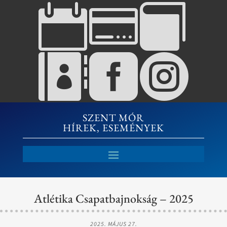






SZENT MÓR
HÍREK, ESEMÉNYEK
Atlétika Csapatbajnokság – 2025
2025. MÁJUS 27.