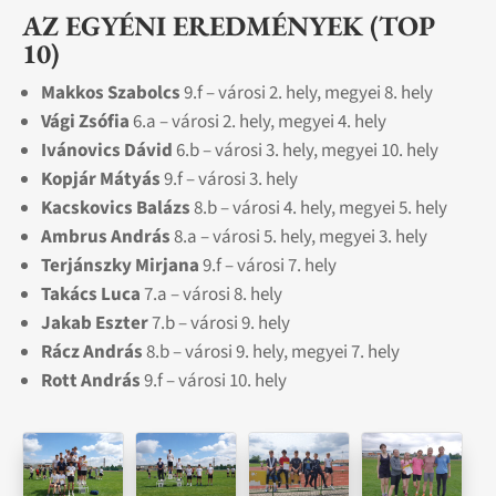
AZ EGYÉNI EREDMÉNYEK (TOP
10)
Makkos Szabolcs
9.f – városi 2. hely, megyei 8. hely
Vági Zsófia
6.a – városi 2. hely, megyei 4. hely
Ivánovics Dávid
6.b – városi 3. hely, megyei 10. hely
Kopjár Mátyás
9.f – városi 3. hely
Kacskovics Balázs
8.b – városi 4. hely, megyei 5. hely
Ambrus András
8.a – városi 5. hely, megyei 3. hely
Terjánszky Mirjana
9.f – városi 7. hely
Takács Luca
7.a – városi 8. hely
Jakab Eszter
7.b – városi 9. hely
Rácz András
8.b – városi 9. hely, megyei 7. hely
Rott András
9.f – városi 10. hely