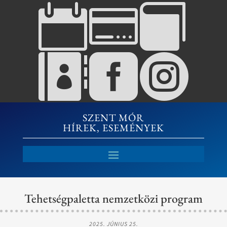






SZENT MÓR
HÍREK, ESEMÉNYEK
Tehetségpaletta nemzetközi program
2025. JÚNIUS 25.