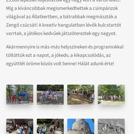
Míg a kíváncsibbak megismerkedhettek a csimpánzok
világával az Állatkertben, a bátrabbak megmászták a
Zengő csúcsát! A kreatív hangulatban lévők kulcstartót
varrtak, a játékos kedvűek játszótereztek egy nagyot.
Akármennyire is más-más helyszíneken és programokkal
töltöttük ezt a napot, a jókedv, a kikapcsolódás, az
együttlét öröme közös volt benne! Hálát adunk érte!