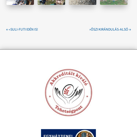
←
«SULI-FUTI IDÉN IS!
»ŐSZI KIRÁNDULÁS-ALSÓ
→