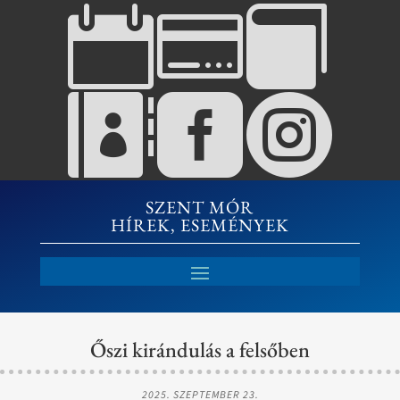






SZENT MÓR
HÍREK, ESEMÉNYEK
Őszi kirándulás a felsőben
2025. SZEPTEMBER 23.