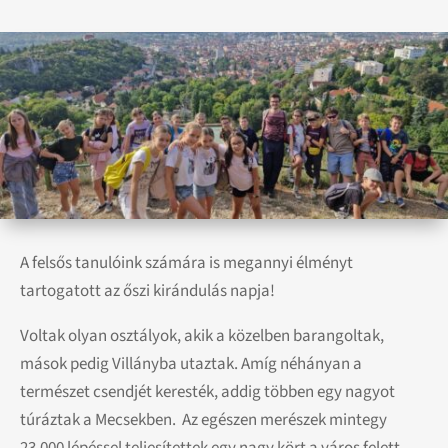
A felsős tanulóink számára is megannyi élményt
tartogatott az őszi kirándulás napja!
Voltak olyan osztályok, akik a közelben barangoltak,
mások pedig Villányba utaztak. Amíg néhányan a
természet csendjét keresték, addig többen egy nagyot
túráztak a Mecsekben. Az egészen merészek mintegy
23.000 lépéssel teljesítettek egy nagy kört a város felett.