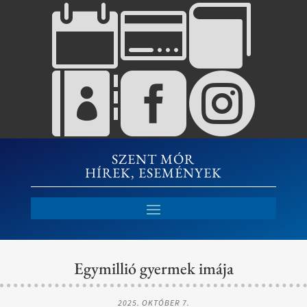






SZENT MÓR
HÍREK, ESEMÉNYEK
Egymillió gyermek imája
2025. OKTÓBER 7.