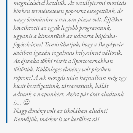
megnézésével kezdtük. Az osztálytermi mozizás
közben természetesen popcornt eszegettünk, de
nagy örömünkre a vacsora pizza volt. Éjfélkor
következett az egyik legjobb programunk,
ugyanis a kimentünk az udvarra bújócska-
fogócskázni! Tanúsíthatjuk, hogy a Bagolyvár
sötétben igazán izgalmas helyszínné változik.
Az éjszaka többi részét a Sportcsarnokban
töltöttük. Különleges élmény volt pizsiben
röpizni! A sok mozgás után hajnalban még egy
kicsit beszélgettünk, társasoztunk, hálát
adtunk a napunkért. Azért pár órát aludtunk
is… 😉
Nagy élmény volt az iskolában aludni!
Reméljük, máskor is sor kerülhet rá!