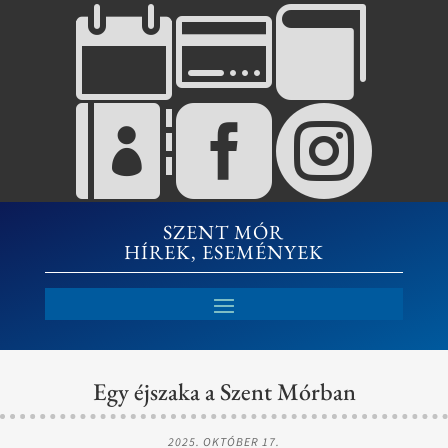






SZENT MÓR
HÍREK, ESEMÉNYEK
Egy éjszaka a Szent Mórban
2025. OKTÓBER 17.