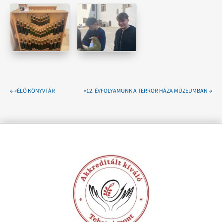
←
«ÉLŐ KÖNYVTÁR
»12. ÉVFOLYAMUNK A TERROR HÁZA MÚZEUMBAN
→