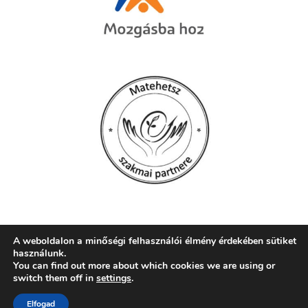
A weboldalon a minőségi felhasználói élmény érdekében sütiket
használunk.
© 2026 Szent Mór Iskolaközpont, Pécs
You can find out more about which cookies we are using or
switch them off in
settings
.
web:
crætive.hu
| tárhely:
RackForest Kft.
Elfogad