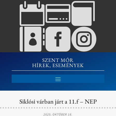






SZENT MÓR
HÍREK, ESEMÉNYEK
Siklósi várban járt a 11.f – NEP
2025. OKTÓBER 18.