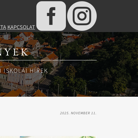


ÉTA
KAPCSOLAT
NYEK
 ISKOLAI HÍREK
2025. NOVEMBER 11.