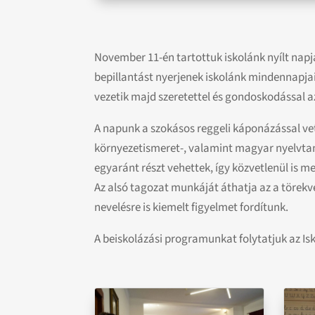
November 11-én tartottuk iskolánk nyílt napjá
bepillantást nyerjenek iskolánk mindennapja
vezetik majd szeretettel és gondoskodással az 
A napunk a szokásos reggeli káponázással vet
környezetismeret-, valamint magyar nyelvtan
egyaránt részt vehettek, így közvetlenül is 
Az alsó tagozat munkáját áthatja az a törekvés
nevelésre is kiemelt figyelmet fordítunk.
A beiskolázási programunkat folytatjuk az Is