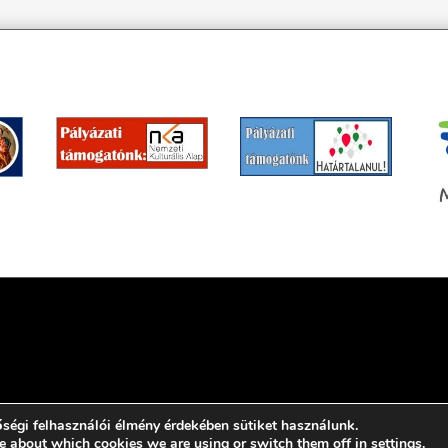
ségi felhasználói élmény érdekében sütiket használunk.
e about which cookies we are using or switch them off in
settings
.