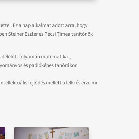
tettel. Ez a nap alkalmat adott arra, hogy
en Steiner Eszter és Pécsi Tímea tanítónők
 A délelőtt folyamán matematika-,
hagyományos és padlóképes tanórákon
ellektuális fejlődés mellett a lelki és érzelmi