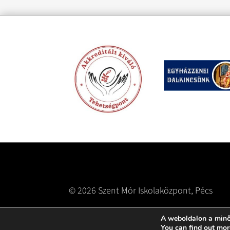
© 2026 Szent Mór Iskolaközpont, Pécs
A weboldalon a minő
You can find out mor