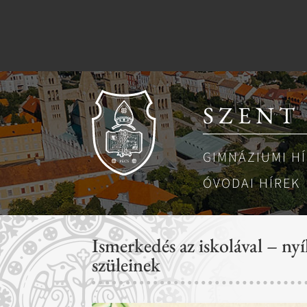
SZENT
GIMNÁZIUMI H
ÓVODAI HÍREK
Ismerkedés az iskolával – nyí
szüleinek