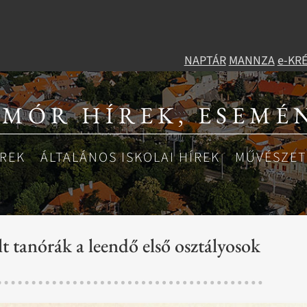
NAPTÁR
MANNZA
e-KR
 MÓR HÍREK, ESEMÉ
ÍREK
ÁLTALÁNOS ISKOLAI HÍREK
MŰVÉSZETI
lt tanórák a leendő első osztályosok