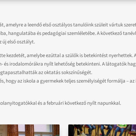
t, amelyre a leendő első osztályos tanulóink szüleit vártuk szere
iba, hangulatába és pedagógiai szemléletébe. A következő tanévb
új első osztályt.
te kezdetét, amelybe ezúttal a szülők is betekintést nyerhettek.
- és irodalomórákra nyílt lehetőség betekinteni. A látogatók 
megtapasztalhatták az oktatás sokszínűségét.
, hogy az iskola a gyermekek teljes személyiségét formálja – az int
kolanyitogatókkal és a februári következő nyílt napunkkal.