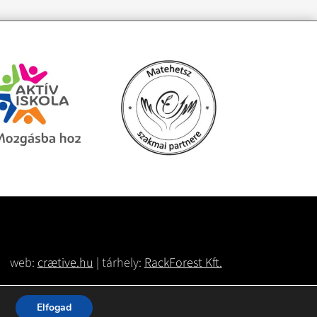
web:
crætive.hu
| tárhely:
RackForest Kft.
Elfogad