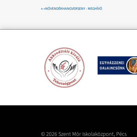
←
«NÖVENDÉKHANGVERSENY - MEGHÍVÓ
© 2026 Szent Mór Iskolaközpont, Pécs