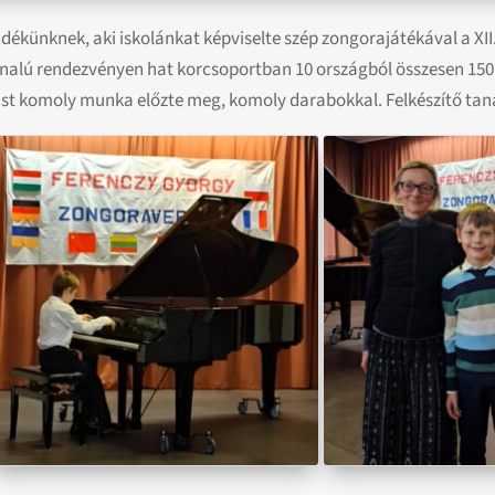
ndékünknek, aki iskolánkat képviselte szép zongorajátékával a X
nalú rendezvényen hat korcsoportban 10 országból összesen 150
utást komoly munka előzte meg, komoly darabokkal. Felkészítő taná