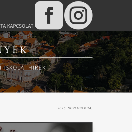


ÉTA
KAPCSOLAT
NYEK
 ISKOLAI HÍREK
2025. NOVEMBER 24.