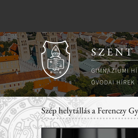
SZENT
GIMNÁZIUMI H
ÓVODAI HÍREK
Szép helytállás a Ferenczy 