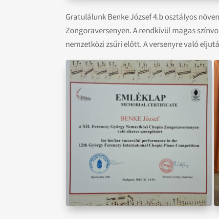
Gratulálunk Benke József 4.b osztályos növe
Zongoraversenyen. A rendkívül magas színvo
nemzetközi zsűri előtt. A versenyre való elj