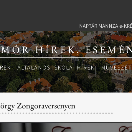
NAPTÁR
MANNZA
e-KR
 MÓR HÍREK, ESEMÉ
ÍREK
ÁLTALÁNOS ISKOLAI HÍREK
MŰVÉSZETI
György Zongoraversenyen