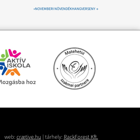
»NOVEMBERI NÖVENDÉKHANGVERSENY
→
web:
crætive.hu
| tárhely:
RackForest Kft.