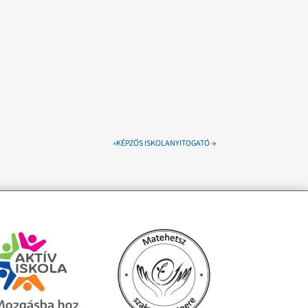
»KÉPZŐS ISKOLANYITOGATÓ
→