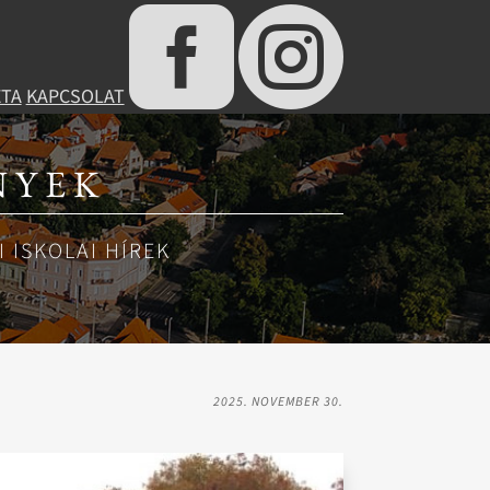


ÉTA
KAPCSOLAT
NYEK
 ISKOLAI HÍREK
2025. NOVEMBER 30.