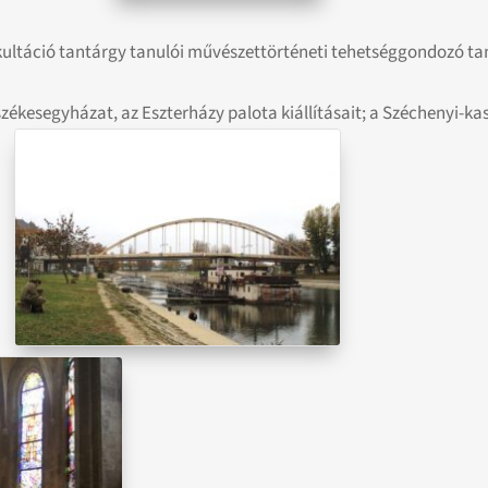
fakultáció tantárgy tanulói művészettörténeti tehetséggondozó t
ékesegyházat, az Eszterházy palota kiállításait; a Széchenyi-k