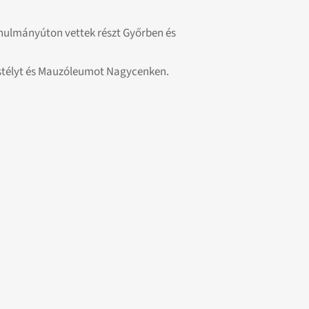
anulmányúton vettek részt Győrben és
astélyt és Mauzóleumot Nagycenken.