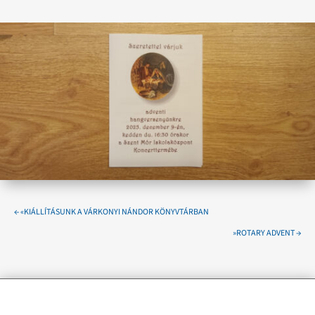
←
«KIÁLLÍTÁSUNK A VÁRKONYI NÁNDOR KÖNYVTÁRBAN
»ROTARY ADVENT
→