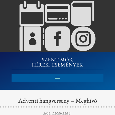






SZENT MÓR
HÍREK, ESEMÉNYEK
Adventi hangverseny – Meghívó
2025. DECEMBER 3.