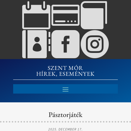






SZENT MÓR
HÍREK, ESEMÉNYEK
Pásztorjáték
2025. DECEMBER 17.