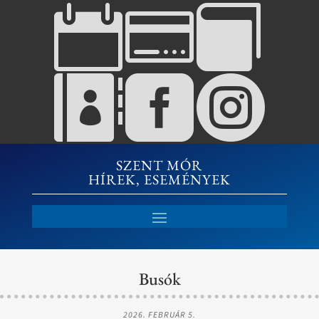






SZENT MÓR
HÍREK, ESEMÉNYEK
Busók
2026. FEBRUÁR 5.