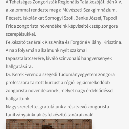
A Tehetséges Zongoristák Regionális Találkozóját idén XIV.
alkalommal rendezte meg a Művészeti Szakgimnázium,
Pécsett. Iskolánkat Somogyi Szofi, Benke József, Tapodi
Frida zongorista növendékeink képviselték szép zongora
szereplésükkel.
Felkészítő tanáraik Kiss Anita és Forgóné Villányi Krisztina.
A nap folyamán alkalmunk nyílt szakmai
tapasztalatcserére, kiváló színvonalú hangversenyek
hallgatására.
Dr. Kerek Ferenc a szegedi Tudományegyetem zongora
professzora tartott kurzust a régió legkiemelkedőbb
zongorista növendékeinek, melyet nagy érdeklődéssel
hallgattunk.
Nagy szeretettel gratulálunk a résztvevő zongorista
tanítványainknak és felkészítő tanáraiknak!