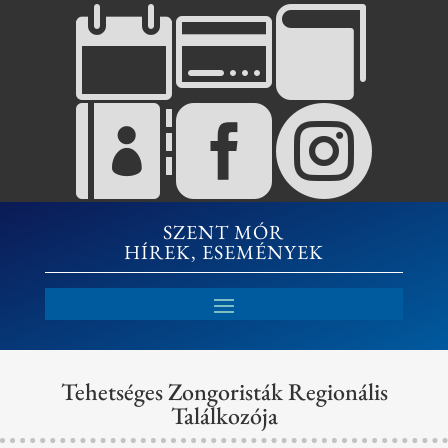






SZENT MÓR
HÍREK, ESEMÉNYEK
Tehetséges Zongoristák Regionális
Találkozója