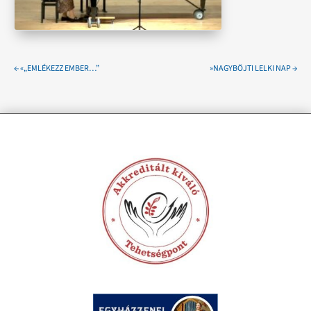
←
«„EMLÉKEZZ EMBER…”
»NAGYBÖJTI LELKI NAP
→