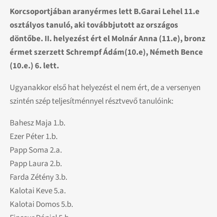
Korcsoportjában aranyérmes lett B.Garai Lehel 11.e
osztályos tanuló, aki továbbjutott az országos
döntőbe. II. helyezést ért el Molnár Anna (11.e), bronz
érmet szerzett Schrempf Ádám(10.e), Németh Bence
(10.e.) 6. lett.
Ugyanakkor első hat helyezést el nem ért, de a versenyen
szintén szép teljesítménnyel résztvevő tanulóink:
Bahesz Maja 1.b.
Ezer Péter 1.b.
Papp Soma 2.a.
Papp Laura 2.b.
Farda Zétény 3.b.
Kalotai Keve 5.a.
Kalotai Domos 5.b.