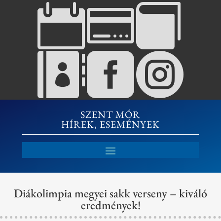






SZENT MÓR
HÍREK, ESEMÉNYEK
Diákolimpia megyei sakk verseny – kiváló
eredmények!