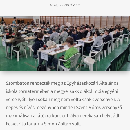
2026. FEBRUÁR 22.
Szombaton rendezték meg az Egyházaskozári Általános
iskola tornatermében a megyei sakk diákolimpia egyéni
versenyét. Ilyen sokan még nem voltak sakk versenyen. A
népes és nívós mezőnyben minden Szent Móros versenyző
maximálisan a játékra koncentrálva derekasan helyt állt.
Felkészítő tanáruk Simon Zoltán volt.