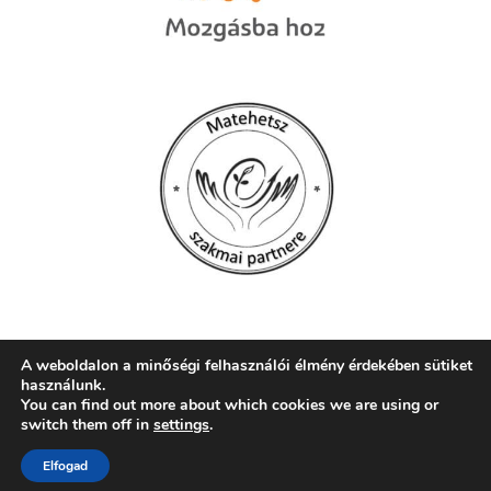
A weboldalon a minőségi felhasználói élmény érdekében sütiket
használunk.
© 2026 Szent Mór Iskolaközpont, Pécs
You can find out more about which cookies we are using or
switch them off in
settings
.
web:
crætive.hu
| tárhely:
RackForest Kft.
Elfogad