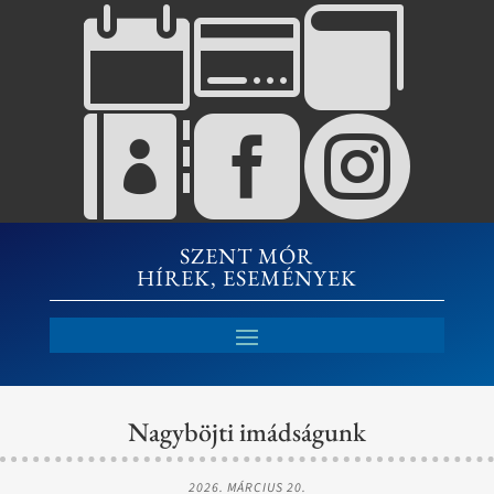






SZENT MÓR
HÍREK, ESEMÉNYEK
Nagyböjti imádságunk
2026. MÁRCIUS 20.