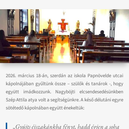
2026. március 18-án, szerdán az iskola Papnövelde utcai
kápolnájában gyűltünk össze – szülők és tanárok -, hogy
együtt imádkozzunk. Nagyböjti elcsendesedésünkben
Szép Attila atya volt a segítségünkre. A késő délutáni egyre
sötétedő kápolnában együtt énekeltük:
„Gyújts éjszakánkba fényt, hadd égjen a soha