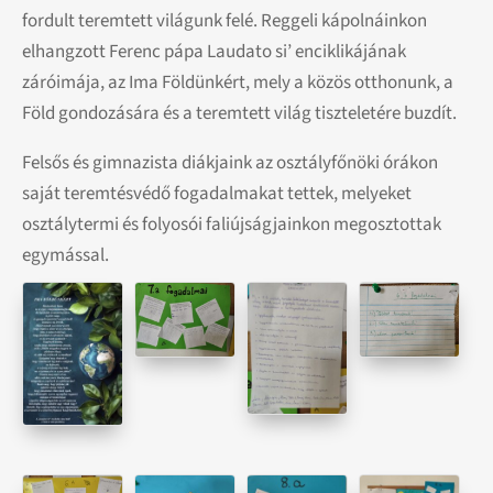
fordult teremtett világunk felé. Reggeli kápolnáinkon
elhangzott Ferenc pápa Laudato si’ enciklikájának
záróimája, az Ima Földünkért, mely a közös otthonunk, a
Föld gondozására és a teremtett világ tiszteletére buzdít.
Felsős és gimnazista diákjaink az osztályfőnöki órákon
saját teremtésvédő fogadalmakat tettek, melyeket
osztálytermi és folyosói faliújságjainkon megosztottak
egymással.