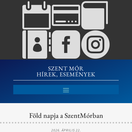






SZENT MÓR
HÍREK, ESEMÉNYEK
Föld napja a SzentMórban
2026. ÁPRILIS 22.