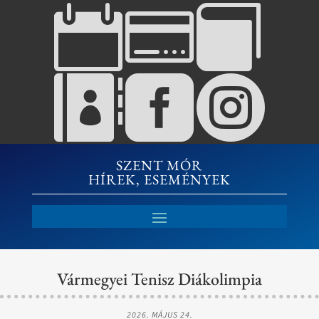






SZENT MÓR
HÍREK, ESEMÉNYEK
Vármegyei Tenisz Diákolimpia
2026. MÁJUS 24.