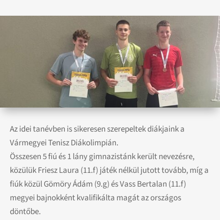
Az idei tanévben is sikeresen szerepeltek diákjaink a
Vármegyei Tenisz Diákolimpián.
Összesen 5 fiú és 1 lány gimnazistánk került nevezésre,
közülük Friesz Laura (11.f) játék nélkül jutott tovább, míg a
fiúk közül Gömöry Ádám (9.g) és Vass Bertalan (11.f)
megyei bajnokként kvalifikálta magát az országos
döntőbe.