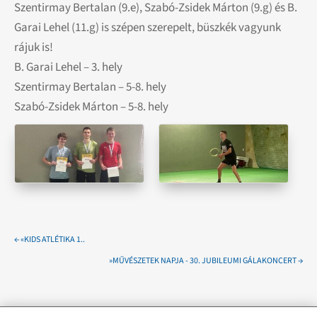
Szentirmay Bertalan (9.e), Szabó-Zsidek Márton (9.g) és B.
Garai Lehel (11.g) is szépen szerepelt, büszkék vagyunk
rájuk is!
B. Garai Lehel – 3. hely
Szentirmay Bertalan – 5-8. hely
Szabó-Zsidek Márton – 5-8. hely
←
«KIDS ATLÉTIKA 1..
»MŰVÉSZETEK NAPJA - 30. JUBILEUMI GÁLAKONCERT
→