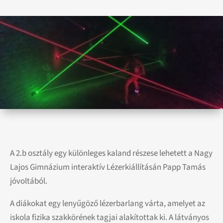
A 2.b osztály egy különleges kaland részese lehetett a Nagy
Lajos Gimnázium interaktív Lézerkiállításán Papp Tamás
jóvoltából.
A diákokat egy lenyűgöző lézerbarlang várta, amelyet az
iskola fizika szakkörének tagjai alakítottak ki. A látványos