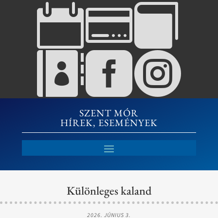






SZENT MÓR
HÍREK, ESEMÉNYEK
Különleges kaland
2026. JÚNIUS 3.