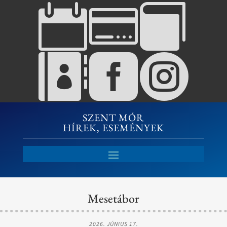






SZENT MÓR
HÍREK, ESEMÉNYEK
Mesetábor
2026. JÚNIUS 17.