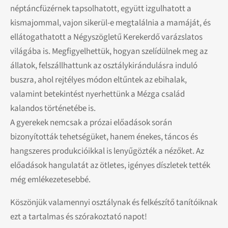
néptáncfüzérnek tapsolhatott, együtt izgulhatott a
kismajommal, vajon sikerül-e megtalálnia a mamáját, és
ellátogathatott a Négyszögletű Kerekerdő varázslatos
világába is. Megfigyelhettük, hogyan szelídülnek meg az
állatok, felszállhattunk az osztálykirándulásra induló
buszra, ahol rejtélyes módon eltűntek az ebihalak,
valamint betekintést nyerhettünk a Mézga család
kalandos történetébe is.
A gyerekek nemcsak a prózai előadások során
bizonyították tehetségüket, hanem énekes, táncos és
hangszeres produkcióikkal is lenyűgözték a nézőket. Az
előadások hangulatát az ötletes, igényes díszletek tették
még emlékezetesebbé.
Köszönjük valamennyi osztálynak és felkészítő tanítóiknak
ezt a tartalmas és szórakoztató napot!