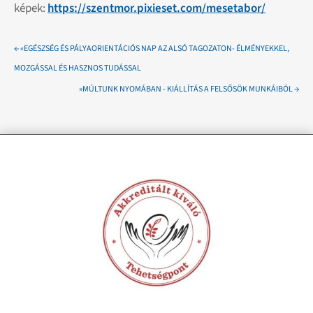
képek:
https://szentmor.pixieset.com/mesetabor/
←
«EGÉSZSÉG ÉS PÁLYAORIENTÁCIÓS NAP AZ ALSÓ TAGOZATON- ÉLMÉNYEKKEL,
MOZGÁSSAL ÉS HASZNOS TUDÁSSAL
»MÚLTUNK NYOMÁBAN - KIÁLLÍTÁS A FELSŐSÖK MUNKÁIBÓL
→