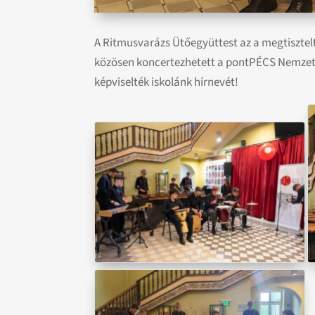
A Ritmusvarázs Ütőegyüttest az a megtisztel
közösen koncertezhetett a pontPÉCS Nemzetk
képviselték iskolánk hírnevét!