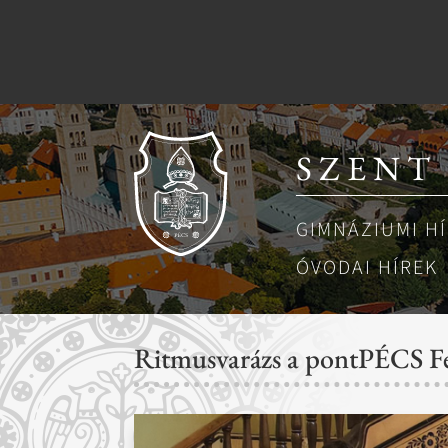
SZENT
GIMNÁZIUMI H
ÓVODAI HÍREK
Ritmusvarázs a pontPÉCS Fe