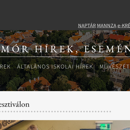
NAPTÁR
MANNZA
e-KR
 MÓR HÍREK, ESEMÉ
ÍREK
ÁLTALÁNOS ISKOLAI HÍREK
MŰVÉSZETI
sztiválon