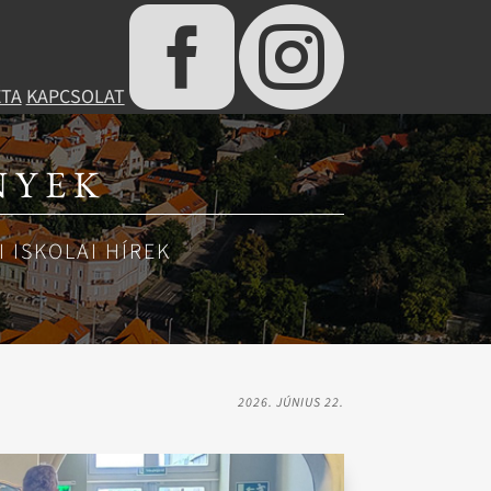


ÉTA
KAPCSOLAT
NYEK
 ISKOLAI HÍREK
2026. JÚNIUS 22.