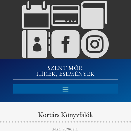






SZENT MÓR
HÍREK, ESEMÉNYEK
Kortárs Könyvfalók
2025. JÚNIUS 5.