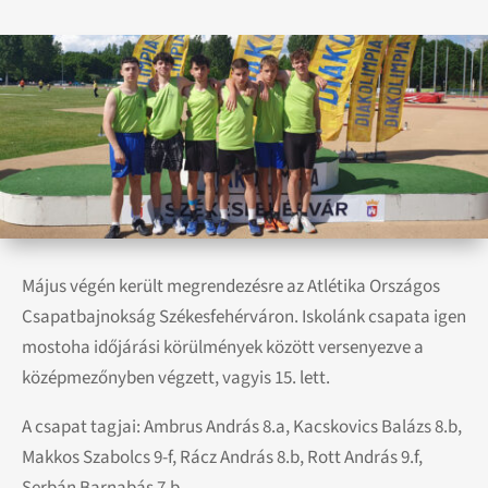
Május végén került megrendezésre az Atlétika Országos
Csapatbajnokság Székesfehérváron. Iskolánk csapata igen
mostoha időjárási körülmények között versenyezve a
középmezőnyben végzett, vagyis 15. lett.
A csapat tagjai: Ambrus András 8.a, Kacskovics Balázs 8.b,
Makkos Szabolcs 9-f, Rácz András 8.b, Rott András 9.f,
Serbán Barnabás 7.b