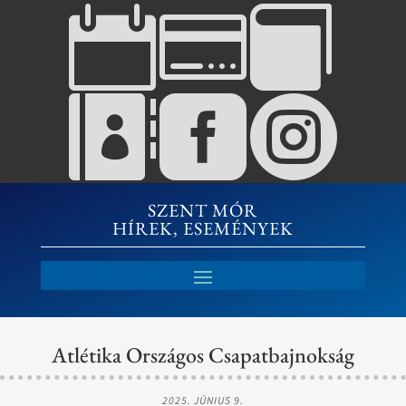






SZENT MÓR
HÍREK, ESEMÉNYEK
Atlétika Országos Csapatbajnokság
2025. JÚNIUS 9.