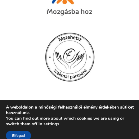
A weboldalon a minőségi felhasználói élmény érdekében sütiket
használunk.
© 2026 Szent Mór Iskolaközpont, Pécs
You can find out more about which cookies we are using or
switch them off in
settings
.
web:
crætive.hu
| tárhely:
RackForest Kft.
Elfogad