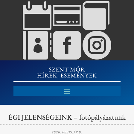






SZENT MÓR
HÍREK, ESEMÉNYEK
ÉGI JELENSÉGEINK – fotópályázatunk
2026. FEBRUÁR 9.