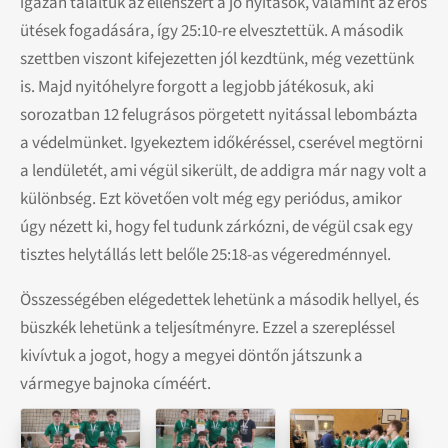
igazán találtuk az ellenszert a jó nyitások, valamint az erős
ütések fogadására, így 25:10-re elvesztettük. A második
szettben viszont kifejezetten jól kezdtünk, még vezettünk
is. Majd nyitóhelyre forgott a legjobb játékosuk, aki
sorozatban 12 felugrásos pörgetett nyitással lebombázta
a védelmünket. Igyekeztem időkéréssel, cserével megtörni
a lendületét, ami végül sikerült, de addigra már nagy volt a
különbség. Ezt követően volt még egy periódus, amikor
úgy nézett ki, hogy fel tudunk zárkózni, de végül csak egy
tisztes helytállás lett belőle 25:18-as végeredménnyel.
Összességében elégedettek lehetünk a második hellyel, és
büszkék lehetünk a teljesítményre. Ezzel a szerepléssel
kivívtuk a jogot, hogy a megyei döntőn játszunk a
vármegye bajnoka címéért.