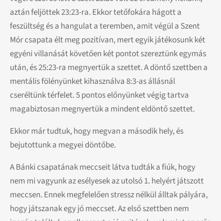
aztán feljöttek 23:23-ra. Ekkor tetőfokára hágott a
feszültség és a hangulat a teremben, amit végül a Szent
Mór csapata élt meg pozitívan, mert egyik játékosunk két
egyéni villanását követően két pontot szereztünk egymás
után, és 25:23-ra megnyertük a szettet. A döntő szettben a
mentális fölényünket kihasználva 8:3-as állásnál
cseréltünk térfelet. 5 pontos előnyünket végig tartva
magabiztosan megnyertük a mindent eldöntő szettet.
Ekkor már tudtuk, hogy megvan a második hely, és
bejutottunk a megyei döntőbe.
A Bánki csapatának meccseit látva tudták a fiúk, hogy
nem mi vagyunk az esélyesek az utolsó 1. helyért játszott
meccsen. Ennek megfelelően stressz nélkül álltak pályára,
hogy játszanak egy jó meccset. Az első szettben nem