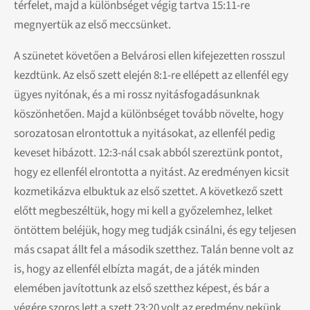
térfelet, majd a különbséget végig tartva 15:11-re
megnyertük az első meccsünket.
A szünetet követően a Belvárosi ellen kifejezetten rosszul
kezdtünk. Az első szett elején 8:1-re ellépett az ellenfél egy
ügyes nyitónak, és a mi rossz nyitásfogadásunknak
köszönhetően. Majd a különbséget tovább növelte, hogy
sorozatosan elrontottuk a nyitásokat, az ellenfél pedig
keveset hibázott. 12:3-nál csak abból szereztünk pontot,
hogy ez ellenfél elrontotta a nyitást. Az eredményen kicsit
kozmetikázva elbuktuk az első szettet. A következő szett
előtt megbeszéltük, hogy mi kell a győzelemhez, lelket
öntöttem beléjük, hogy meg tudják csinálni, és egy teljesen
más csapat állt fel a második szetthez. Talán benne volt az
is, hogy az ellenfél elbízta magát, de a játék minden
elemében javítottunk az első szetthez képest, és bár a
végére szoros lett a szett 23:20 volt az eredmény nekünk,