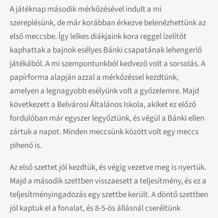
A játéknap második mérkőzésével indult a mi
szereplésünk, de már korábban érkezve belenézhettünk az
első meccsbe. Így lelkes diákjaink kora reggel ízelítőt
kaphattak a bajnok esélyes Bánki csapatának lehengerlő
játékából. A mi szempontunkból kedvező volt a sorsolás. A
papírforma alapján azzal a mérkőzéssel kezdtünk,
amelyen a legnagyobb esélyünk volt a győzelemre. Majd
következett a Belvárosi Általános Iskola, akiket ez előző
fordulóban már egyszer legyőztünk, és végül a Bánki ellen
zártuk a napot. Minden meccsünk között volt egy meccs
pihenő is.
Az első szettet jól kezdtük, és végig vezetve meg is nyertük.
Majd a második szettben visszaesett a teljesítmény, és ez a
teljesítményingadozás egy szettbe került. A döntő szettben
jól kaptuk el a fonalat, és 8-5-ös állásnál cseréltünk