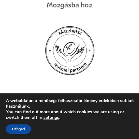
A weboldalon a minőségi felhasználói élmény érdekében sütiket
használunk.
© 2026 Szent Mór Iskolaközpont, Pécs
You can find out more about which cookies we are using or
switch them off in
settings
.
web:
crætive.hu
| tárhely:
RackForest Kft.
Elfogad