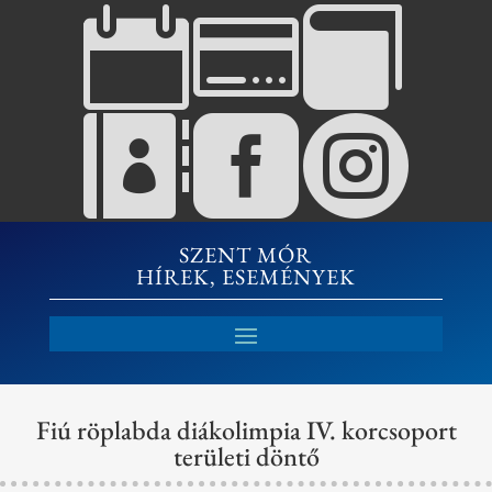






SZENT MÓR
HÍREK, ESEMÉNYEK
Fiú röplabda diákolimpia IV. korcsoport
területi döntő