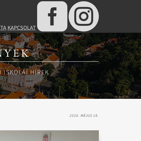


ÉTA
KAPCSOLAT
NYEK
 ISKOLAI HÍREK
2026. MÁJUS 18.