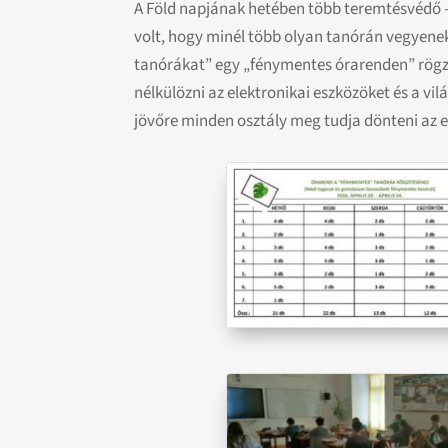
A Föld napjának hetében több teremtésvédő – 
volt, hogy minél több olyan tanórán vegyene
tanórákat” egy „fénymentes órarenden” rögzí
nélkülözni az elektronikai eszközöket és a vi
jövőre minden osztály meg tudja dönteni az e