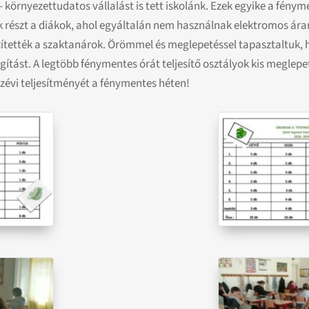
környezettudatos vállalást is tett iskolánk. Ezek egyike a fény
k részt a diákok, ahol egyáltalán nem használnak elektromos ára
tették a szaktanárok. Örömmel és meglepetéssel tapasztaltuk, h
lágítást. A legtöbb fénymentes órát teljesítő osztályok kis megle
zévi teljesítményét a fénymentes héten!