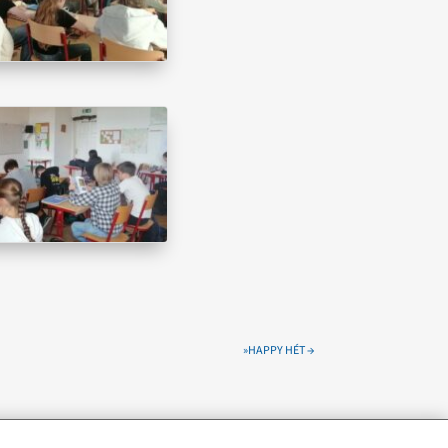
»HAPPY HÉT
→