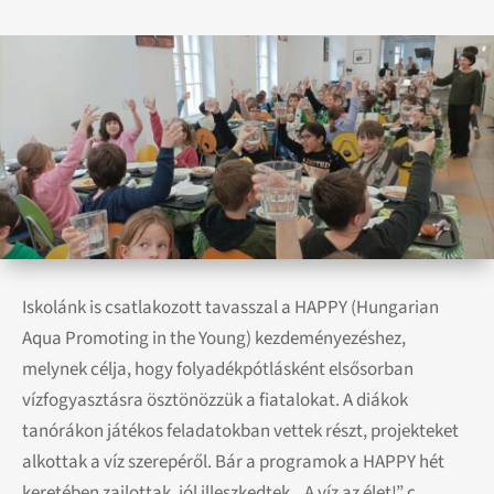
Iskolánk is csatlakozott tavasszal a HAPPY (Hungarian
Aqua Promoting in the Young) kezdeményezéshez,
melynek célja, hogy folyadékpótlásként elsősorban
vízfogyasztásra ösztönözzük a fiatalokat. A diákok
tanórákon játékos feladatokban vettek részt, projekteket
alkottak a víz szerepéről. Bár a programok a HAPPY hét
keretében zajlottak, jól illeszkedtek „ A víz az élet!” c.