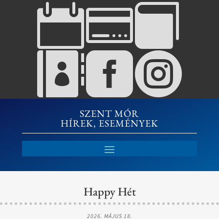






SZENT MÓR
HÍREK, ESEMÉNYEK
Happy Hét
2026. MÁJUS 18.