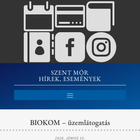






SZENT MÓR
HÍREK, ESEMÉNYEK
BIOKOM – üzemlátogatás
2026. JÚNIUS 10.