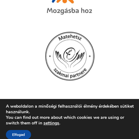
A weboldalon a minőségi felhasználói élmény érdekében sütiket
használunk.
© 2026 Szent Mór Iskolaközpont, Pécs
You can find out more about which cookies we are using or
switch them off in
settings
.
web:
crætive.hu
| tárhely:
RackForest Kft.
Elfogad