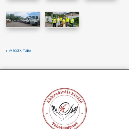
←
«MECSEKI TÚRA