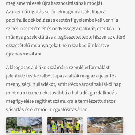
megismerni ezek újrahasznosításának módját.
Az üzemlátogatás során elmagyarázták, hogy a
papírhulladék bálázása esetén figyelembe kell venni a
színét, összetételét és nedvességtartalmát; ezenkívül a
műanyag szelektálása a legösszetettebb, hiszen az eltérő
összetételű műanyagokat nem szabad ömlesztve
újrahasznosítani.
A látogatás a diákok számára szemléletformálást
jelentett: testközelből tapasztalták meg az a jelentős
mennyiségű hulladékot, amit Pécs városának lakói nap
mint nap termelnek, továbbá a hulladékgazdálkodás
megfigyelése segíthet számukra a természettudatos
vásárlás és életmód megvalósításában.