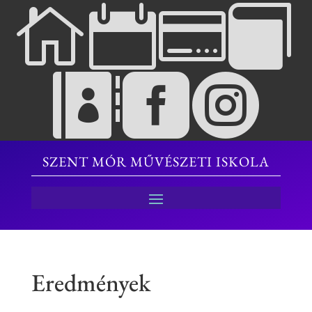







SZENT MÓR MŰVÉSZETI ISKOLA
Eredmények