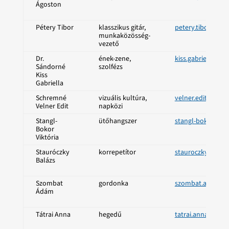
Ágoston
Pétery Tibor
klasszikus gitár,
petery.tibor@sze
munkaközösség-
vezető
Dr.
ének-zene,
kiss.gabriella@s
Sándorné
szolfézs
Kiss
Gabriella
Schremné
vizuális kultúra,
velner.edit@szen
Velner Edit
napközi
Stangl-
ütőhangszer
stangl-bokor.vik
Bokor
Viktória
Stauróczky
korrepetítor
stauroczky.bala
Balázs
Szombat
gordonka
szombat.adam@s
Ádám
Tátrai Anna
hegedű
tatrai.anna@szen