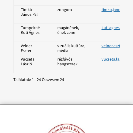
Timkó
zongora
timko.janos@sze
János Pál
Tumpekné
magánének,
kuti.agnes@szen
Kuti Ágnes
ének-zene
Velner
vizuális kultúra,
velner.eszter@sz
Eszter
média
Vucseta
rézfúvós
vucseta.laszlo@s
László
hangszerek
Találatok: 1 - 24 Összesen: 24