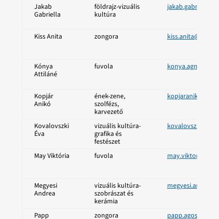
Jakab
földrajz-vizuális
jakab.gabriella@
Gabriella
kultúra
Kiss Anita
zongora
kiss.anita@szent
Kónya
fuvola
konya.agnes@sze
Attiláné
Kopjár
ének-zene,
kopjaraniko@sze
Anikó
szolfézs,
karvezető
Kovalovszki
vizuális kultúra-
kovalovszki.eva
Éva
grafika és
festészet
May Viktória
fuvola
may.viktoria@sz
Megyesi
vizuális kultúra-
megyesi.andrea@
Andrea
szobrászat és
kerámia
Papp
zongora
papp.agoston@s