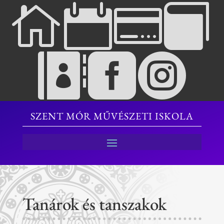







SZENT MÓR MŰVÉSZETI ISKOLA
Tanárok és tanszakok