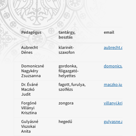
Pedagógus
tantárgy,
email
bosztás
Pedagógus
tantárgy,
email
Aubrecht
klarinét-
aubrecht.denes@
bosztás
Dénes
szaxofon
Domonicsné
gordonka,
domonics.zsuzsa
Nagykéry
főigazgató-
Zsuzsanna
helyettes
Dr. Éváné
fagott, furulya,
maczko.judit@sz
Maczkó
szolfézs
Judit
Forgóné
zongora
villanyi.krisztin
Villányi
Krisztina
Gulyásné
hegedű
gulyasne.anita@
Viszokai
Anita