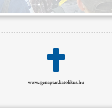

www.igenaptar.katolikus.hu