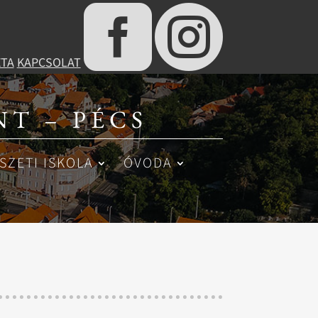


ÉTA
KAPCSOLAT
T – PÉCS
SZETI ISKOLA
ÓVODA