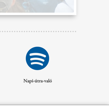

Napi-útra-való