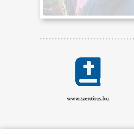

www.szentiras.hu