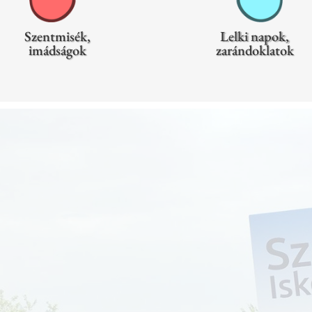
Szentmisék,
Lelki napok,
imádságok
zarándoklatok