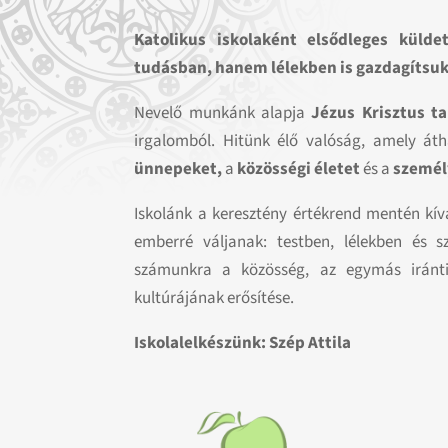
Katolikus iskolaként elsődleges küld
tudásban, hanem lélekben is gazdagítsuk
Nevelő munkánk alapja
Jézus Krisztus ta
irgalomból. Hitünk élő valóság, amely á
ünnepeket,
a
közösségi életet
és a
személ
Iskolánk a keresztény értékrend mentén kív
emberré váljanak: testben, lélekben és 
számunkra a közösség, az egymás iránti
kultúrájának erősítése.
Iskolalelkészünk: Szép Attila