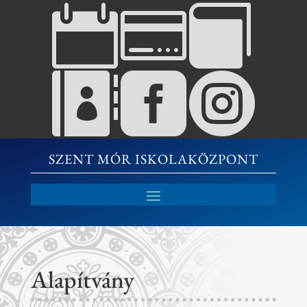






SZENT MÓR ISKOLAKÖZPONT
Alapítvány