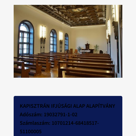
KAPISZTRÁN IFJÚSÁGI ALAP ALAPÍTVÁNY
Adószám: 19032791-1-02
Számlaszám: 10701214-68418517-
51100005