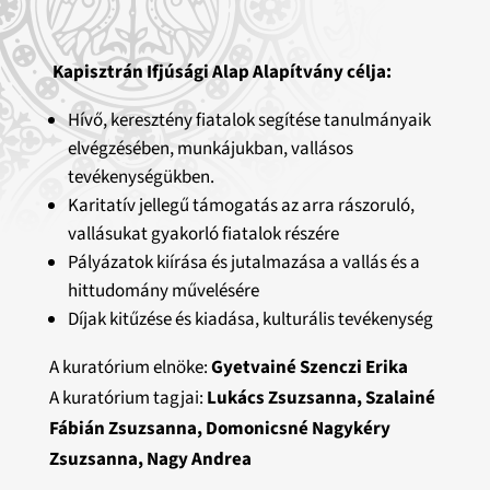
Kapisztrán Ifjúsági Alap Alapítvány célja:
Hívő, keresztény fiatalok segítése tanulmányaik
elvégzésében, munkájukban, vallásos
tevékenységükben.
Karitatív jellegű támogatás az arra rászoruló,
vallásukat gyakorló fiatalok részére
Pályázatok kiírása és jutalmazása a vallás és a
hittudomány művelésére
Díjak kitűzése és kiadása, kulturális tevékenység
A kuratórium elnöke:
Gyetvainé Szenczi Erika
A kuratórium tagjai:
Lukács Zsuzsanna, Szalainé
Fábián Zsuzsanna, Domonicsné Nagykéry
Zsuzsanna, Nagy Andrea