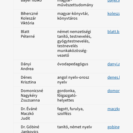
Bayer Ildikó
magyar-
bayer.ildiko@
művészettudomány
Biherczné
magyar-könyvtár,
koleszar.vikt
Koleszár
könyvtáros
Viktória
Blatt
német nemzetiségi
blatt.barbar
Péterné
tanító, testnevelés,
gyógytestnevelés,
testnevelés
munkaközösség-
vezető
Dányi
óvodapedagógus
danyi.andrea
Andrea
Dénes
angol nyelv-orosz
denes.kriszti
Krisztina
nyelv
Domonicsné
gordonka,
domonics.zsu
Nagykéry
főigazgató-
Zsuzsanna
helyettes
Dr. Éváné
fagott, furulya,
maczko.judit
Maczkó
szolfézs
Judit
Dr. Góbiné
tanító, német nyelv
gobinejankovi
Jankovics