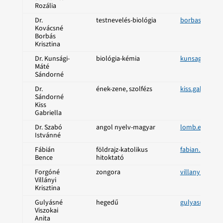
Rozália
Dr.
testnevelés-biológia
borbas.kriszt
Kovácsné
Borbás
Krisztina
Dr. Kunsági-
biológia-kémia
kunsagi.ilon
Máté
Sándorné
Dr.
ének-zene, szolfézs
kiss.gabriell
Sándorné
Kiss
Gabriella
Dr. Szabó
angol nyelv-magyar
lomb.eva@sze
Istvánné
Fábián
földrajz-katolikus
fabian.bence
Bence
hitoktató
Forgóné
zongora
villanyi.krisz
Villányi
Krisztina
Gulyásné
hegedű
gulyasne.ani
Viszokai
Anita