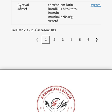
Gyetvai
történelem-latin-
gyetvai.jozse
József
katolikus hitoktató,
humán
munkaközösség-
vezető
Találatok: 1 - 20 Összesen: 103
❮
1
2
3
4
5
6
❯