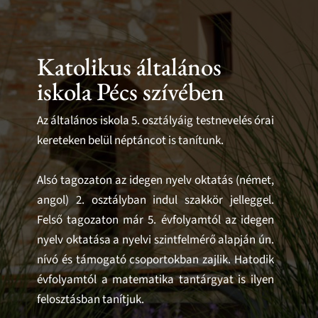
Videólejátszó
Katolikus általános
iskola Pécs szívében
Az általános iskola 5. osztályáig testnevelés órai
kereteken belül néptáncot is tanítunk.
Alsó tagozaton az idegen nyelv oktatás (német,
angol) 2. osztályban indul szakkör jelleggel.
Felső tagozaton már 5. évfolyamtól az idegen
nyelv oktatása a nyelvi szintfelmérő alapján ún.
nívó és támogató csoportokban zajlik. Hatodik
évfolyamtól a matematika tantárgyat is ilyen
felosztásban tanítjuk.