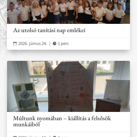
Az utolsó tanítási nap emlékei
2026. június 24.
|
1 perc


Múltunk nyomában – kiállítás a felsősök
munkáiból