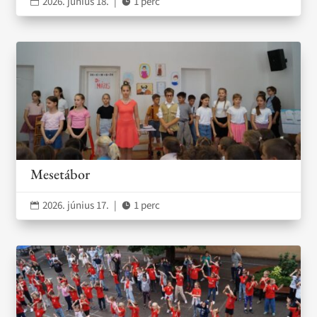
2026. június 18.
|
1 perc


Mesetábor
2026. június 17.
|
1 perc

