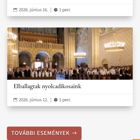
2026. június 16.
|
1 perc


Elballagtak nyolcadikosaink
2026. június 12.
|
1 perc


TOVÁBBI ESEMÉNYEK