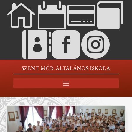







SZENT MÓR ÁLTALÁNOS ISKOLA