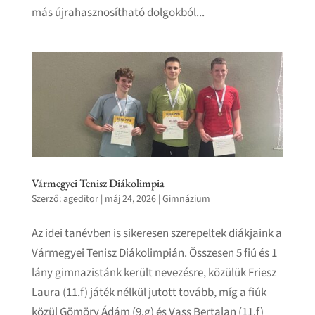
más újrahasznosítható dolgokból...
Vármegyei Tenisz Diákolimpia
Szerző:
ageditor
|
máj 24, 2026
|
Gimnázium
Az idei tanévben is sikeresen szerepeltek diákjaink a
Vármegyei Tenisz Diákolimpián. Összesen 5 fiú és 1
lány gimnazistánk került nevezésre, közülük Friesz
Laura (11.f) játék nélkül jutott tovább, míg a fiúk
közül Gömöry Ádám (9.g) és Vass Bertalan (11.f)