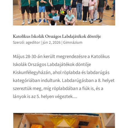
Katolikus Iskolák Országos Labdajátékok döntője
Szerző:
ageditor
|
jún 2, 2026
|
Gimnázium
Május 28-30-án került megrendezésre a Katolikus
Iskolák Országos Labdajátékok döntője
Kiskunfélegyházán, ahol röplabda és labdarúgás
kategóriában indultunk. Labdarúgásban a 8. helyet
szereztük meg, míg röplabdában a fiúk is, és a
lányok is az 5. helyen végeztek....