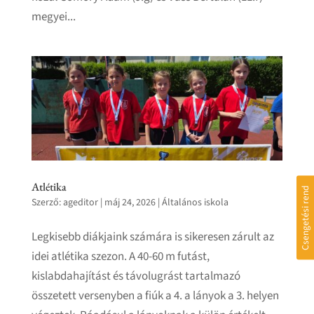
megyei...
Atlétika
Csengetési rend
Szerző:
ageditor
|
máj 24, 2026
|
Általános iskola
Legkisebb diákjaink számára is sikeresen zárult az
idei atlétika szezon. A 40-60 m futást,
kislabdahajítást és távolugrást tartalmazó
összetett versenyben a fiúk a 4. a lányok a 3. helyen