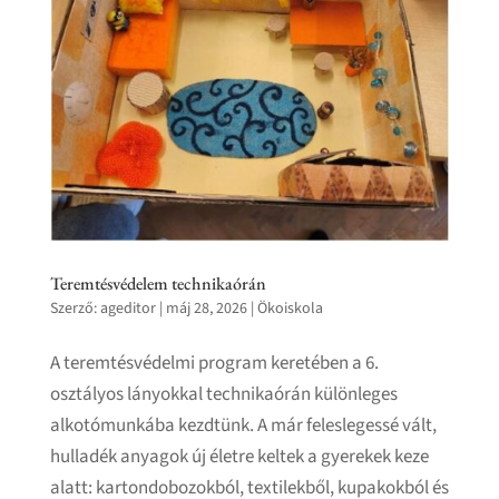
Teremtésvédelem technikaórán
Szerző:
ageditor
|
máj 28, 2026
|
Ökoiskola
A teremtésvédelmi program keretében a 6.
osztályos lányokkal technikaórán különleges
alkotómunkába kezdtünk. A már feleslegessé vált,
hulladék anyagok új életre keltek a gyerekek keze
alatt: kartondobozokból, textilekből, kupakokból és