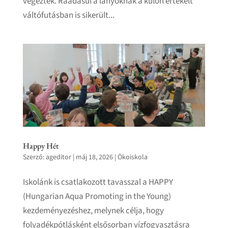
végeztek. Ráadásul a lányoknak a külön értékelt
váltófutásban is sikerült...
Happy Hét
Szerző:
ageditor
|
máj 18, 2026
|
Ökoiskola
Iskolánk is csatlakozott tavasszal a HAPPY
(Hungarian Aqua Promoting in the Young)
kezdeményezéshez, melynek célja, hogy
folyadékpótlásként elsősorban vízfogyasztásra