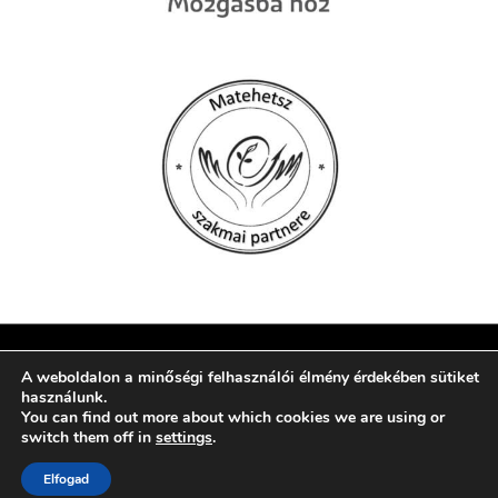
© 2026 Szent Mór Iskolaközpont, Pécs
A weboldalon a minőségi felhasználói élmény érdekében sütiket
használunk.
You can find out more about which cookies we are using or
web:
crætive.hu
| tárhely:
RackForest Kft.
switch them off in
settings
.
Elfogad