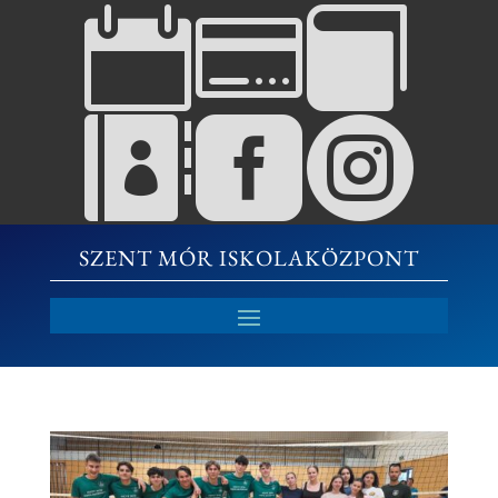






SZENT MÓR ISKOLAKÖZPONT